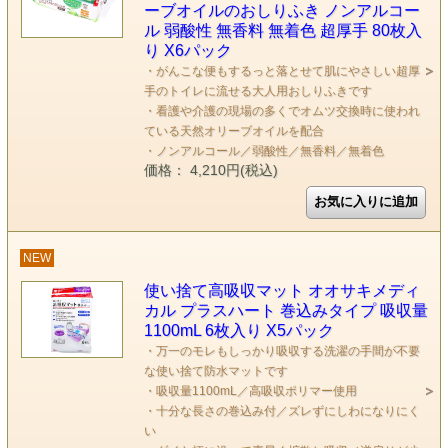
ーブオイルのおしりふき ノンアルコー
ル 弱酸性 無香料 無着色 超厚手 80枚入
り X6パック
・がんこな便もするっと落とせて肌にやさしい超厚
手のトイレに流せる大人用おしりふきです
・看護や介護の現場の多くでオムツ交換時に使われ
ている天然オリーブオイルを配合
・ノンアルコール／弱酸性／無香料／無着色
価格： 4,210円(税込)
NEW
使い捨て高吸収マット オオサキメディ
カル プラスハート 巻込みタイプ 吸収量
1100mL 6枚入り X5パック
・万一のモレもしっかり吸収する洗濯の手間が不要
な使い捨て防水マットです
・吸収量1100mL／高吸収ポリマー使用
・十分な長さの巻込み付／ズレずにしわになりにく
い