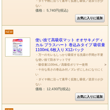
・ダイヤ柄に沿って素早く拡散し吸収／逆戻りが少
ない
価格： 5,740円(税込)
NEW
使い捨て高吸収マット オオサキメディ
カル プラスハート 巻込みタイプ 吸収量
1100mL 6枚入り X12パック
・万一のモレもしっかり吸収する洗濯の手間が不要
な使い捨て防水マットです
・吸収量1100mL／高吸収ポリマー使用
・十分な長さの巻込み付／ズレずにしわになりにく
い
・ダイヤ柄に沿って素早く拡散し吸収／逆戻りが少
ない
価格： 12,430円(税込)