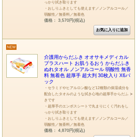
っかり拭き取ります
・おしりふきとしても使えます／ノンアルコール／
弱酸性／無香料／無着色
価格： 3,570円(税込)
NEW
介護用からだふき オオサキメディカル
プラスハート お肌うるおう からだふき
ぬれタオル ノンアルコール 弱酸性 無香
料 無着色 超厚手 超大判 30枚入り X6パ
ック
・セラミドやヒアルロン酸など12種類の保湿成分を
配合したタオルのような拭き心地の超厚手からだふ
きです
・超厚手のエンボスシートで丸まりにくく汚れをし
っかり拭き取ります
・おしりふきとしても使えます／ノンアルコール／
弱酸性／無香料／無着色
価格： 4,870円(税込)