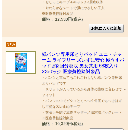
・おしっこキープ＆キャッチ2層吸収体
・やわらかなシートで肌にやさしい工夫
※医療費控除対象品
価格： 12,530円(税込)
NEW
紙パンツ専用尿とりパッド ユニ・チャ
ーム ライフリー ズレずに安心 極うすパ
ッド 約2回分吸収 男女共用 68枚入り
X3パック 医療費控除対象品
・パンツと重ねてもごわごわしない紙パンツ専用尿
とりパッドです
・スリットが入っているから身体の曲線に合わせて
フィット
・パンツの中でピタッとくっつく何度でもつけはず
し可能なズレ止めテープ
・横モレを防ぐ立体ギャザー／通気性バックシート
※医療費控除対象品
価格： 10,320円(税込)