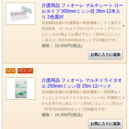
介護用品 フィオーレ マルチシート ロー
ルタイプ 300mmミシン目 36m 12本入
り 2色選択
完全国内生産の介護用品☆格安価格☆｜ラミ加工で
完全防水 ロールタイプのマルチシート｜グリーン
とピンクの2色よりお選び下さい｜30cmごとにミシ
ン目入り（巾37cmX30cmカットで120枚分です）
価格： 10,500円(税込)
NEW
PICK UP
介護用品 フィオーレ マルチドライタオ
ル 250mmミシン目 25m 12パック
完全国内生産の介護用品☆格安価格☆｜清拭用をメ
インとしたマルチドライタオル｜レーヨン不織布だ
から丈夫でやぶれにくい｜25cmごとにミシン目入り
（巾32.5cmX25cmカットで100枚分です）
価格： 16,600円(税込)