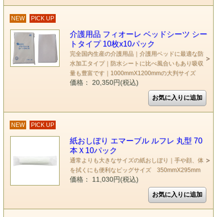
NEW
PICK UP
介護用品 フィオーレ ベッドシーツ シー
トタイプ 10枚x10パック
完全国内生産の介護用品｜介護用ベッドに最適な防
水加工タイプ｜防水シートに比べ風合いもあり吸収
量も豊富です｜1000mmX1200mmの大判サイズ
価格： 20,350円(税込)
NEW
PICK UP
紙おしぼり エマーブル ルフレ 丸型 70
本Ｘ10パック
通常よりも大きなサイズの紙おしぼり｜手や顔、体
を拭くにも便利なビッグサイズ 350mmX295mm
価格： 11,030円(税込)