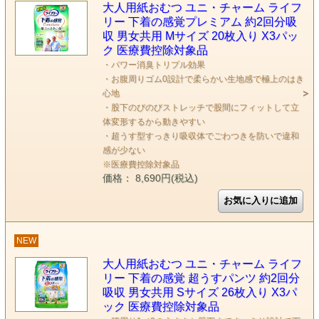
大人用紙おむつ ユニ・チャーム ライフ
リー 下着の感覚プレミアム 約2回分吸
収 男女共用 Mサイズ 20枚入り X3パッ
ク 医療費控除対象品
・パワー消臭トリプル効果
・お腹周りゴム0設計で柔らかい生地感で極上のはき
心地
・股下のびのびストレッチで股間にフィットして立
体変形するから動きやすい
・超うす型すっきり吸収体でごわつきを防いで違和
感が少ない
※医療費控除対象品
価格： 8,690円(税込)
NEW
大人用紙おむつ ユニ・チャーム ライフ
リー 下着の感覚 超うすパンツ 約2回分
吸収 男女共用 Sサイズ 26枚入り X3パ
ック 医療費控除対象品