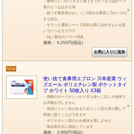
・腰周り1／2のうすさと股下まですっきり設計で下
着のようなはき心地
・超うす吸収体がおしっこ2回分を吸収し万が一のと
きも安心
・サラッと通気シートで湿気を閉じ込めずムレを防
いでいつもサラサラ
・Ag＋配合のパワー消臭
価格： 9,250円(税込)
NEW
使い捨て食事用エプロン 川本産業 ウィ
ズエール ポリエチレン製 ポケットタイ
プ ホワイト 50枚入り X3箱
・側面のガードがしっかり立ち食べこぼしや液体で
お洋服を汚しません
・首紐にミシン目があるためミシン目を切り離して
簡単に脱ぐことができます
・ポリエチレン製のため液体を通しません
・食品衛生法に適合しています
価格： 3,900円(税込)