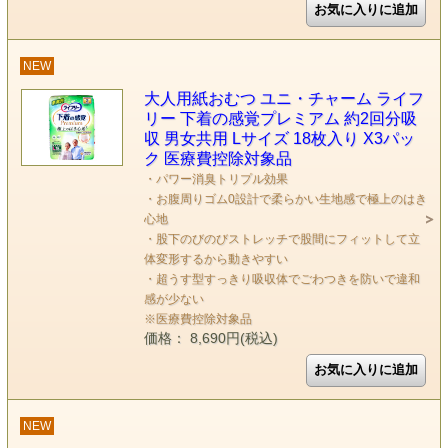
NEW
大人用紙おむつ ユニ・チャーム ライフ
リー 下着の感覚プレミアム 約2回分吸
収 男女共用 Lサイズ 18枚入り X3パッ
ク 医療費控除対象品
・パワー消臭トリプル効果
・お腹周りゴム0設計で柔らかい生地感で極上のはき
心地
・股下のびのびストレッチで股間にフィットして立
体変形するから動きやすい
・超うす型すっきり吸収体でごわつきを防いで違和
感が少ない
※医療費控除対象品
価格： 8,690円(税込)
NEW