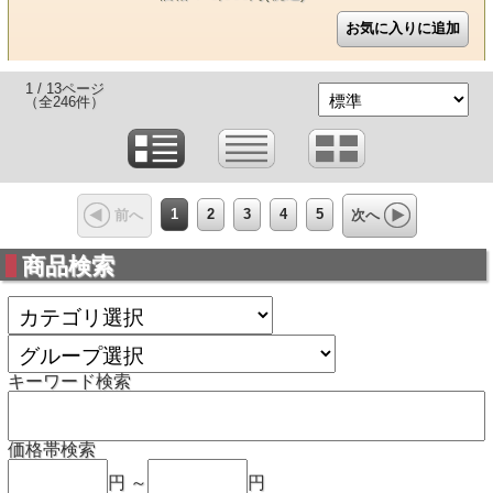
1 / 13ページ
（全246件）
1
2
3
4
5
前へ
次へ
商品検索
キーワード検索
価格帯検索
円 ～
円