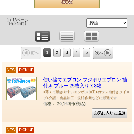
1 / 13ページ
（全246件）
1
2
3
4
5
前へ
次へ
NEW
PICK UP
使い捨てエプロン フジポリエプロン 袖
付き ブルー 25枚入りＸ8箱
●薄くて動きやすいエンボス加工●ガウン袖付きタイ
プ●介護・食品加工・洗浄作業などに最適です
価格： 20,160円(税込)
NEW
PICK UP