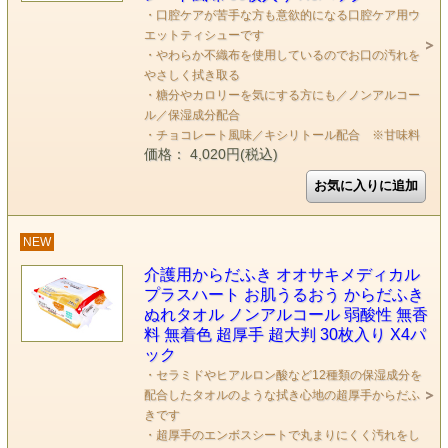
・口腔ケアが苦手な方も意欲的になる口腔ケア用ウ
エットティシューです
・やわらか不織布を使用しているのでお口の汚れを
やさしく拭き取る
・糖分やカロリーを気にする方にも／ノンアルコー
ル／保湿成分配合
・チョコレート風味／キシリトール配合 ※甘味料
価格： 4,020円(税込)
NEW
介護用からだふき オオサキメディカル
プラスハート お肌うるおう からだふき
ぬれタオル ノンアルコール 弱酸性 無香
料 無着色 超厚手 超大判 30枚入り X4パ
ック
・セラミドやヒアルロン酸など12種類の保湿成分を
配合したタオルのような拭き心地の超厚手からだふ
きです
・超厚手のエンボスシートで丸まりにくく汚れをし