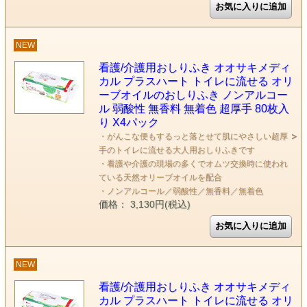
NEW
看護/介護用おしりふき オオサキメディ
カル プラスハート トイレに流せる オリ
ーブオイルのおしりふき ノンアルコー
ル 弱酸性 無香料 無着色 超厚手 80枚入
り X4パック
・がんこな便もするっと落とせて肌にやさしい超厚
手のトイレに流せる大人用おしりふきです
・看護や介護の現場の多くでオムツ交換時に使われ
ている天然オリーブオイルを配合
・ノンアルコール／弱酸性／無香料／無着色
価格： 3,130円(税込)
NEW
看護/介護用おしりふき オオサキメディ
カル プラスハート トイレに流せる オリ