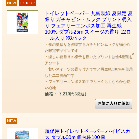
NEW
PICK UP
トイレットペーパー 丸富製紙 夏限定 夏
祭り ガチャピン・ムック プリント柄入
り フェアリーエンボス加工 再生紙
100% ダブル25m スイーツの香り 12ロ
ール入り X8パック
・夜の夏祭りを満喫するガチャピンムックが描かれ
た限定デザインです
・楽しい夏祭りの様子を描いたプリントは全4種類を
アソート
・甘いスイーツの香り付きです／再生紙100%を使用
したエコ商品です
・フェアリーエンボス加工でふっくらしなやかな使
い心地
価格： 7,210円(税込)
NEW
販促用トイレットペーパー ハイビスカ
ス ダブル30m 個包装100個