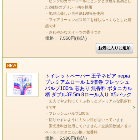
・ピンクのカラーロールにピンクと水色を基調とし
た2種類のプリント柄を採用
・地球に優しい再生紙100%を使用
・フェアリーエンボス加工を施しふっくらとした質
感です
・さわやかなスイーツの香りつき
価格： 7,550円(税込)
NEW
トイレットペーパー 王子ネピア nepia
プレミアムロール 1.5倍巻 フレッシュ
パルプ100％ 芯あり 無香料 ボタニカル
柄 ダブル37.5m 8ロール入り X5パック
・丈夫でやぶれにくくふわっとプレミアムな肌ざわ
りです
・フレッシュパルプ100％
・切りやすいようにミシン目がはいっています
・蛍光塗料は使用していません／交換回数減／省ス
ペース／ボタニカル柄／無香料
価格： 5,990円(税込)