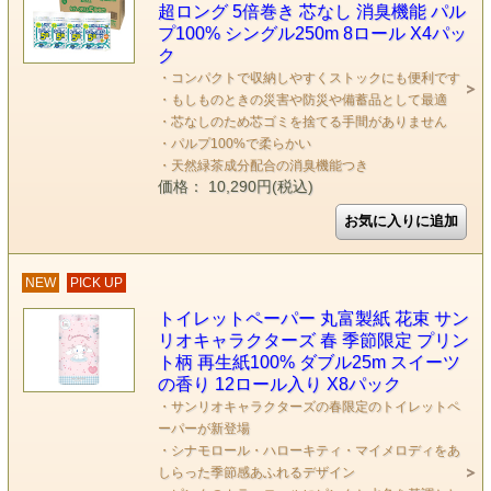
超ロング 5倍巻き 芯なし 消臭機能 パル
プ100% シングル250m 8ロール X4パッ
ク
・コンパクトで収納しやすくストックにも便利です
・もしものときの災害や防災や備蓄品として最適
・芯なしのため芯ゴミを捨てる手間がありません
・パルプ100%で柔らかい
・天然緑茶成分配合の消臭機能つき
価格： 10,290円(税込)
NEW
PICK UP
トイレットペーパー 丸富製紙 花束 サン
リオキャラクターズ 春 季節限定 プリン
ト柄 再生紙100% ダブル25m スイーツ
の香り 12ロール入り X8パック
・サンリオキャラクターズの春限定のトイレットペ
ーパーが新登場
・シナモロール・ハローキティ・マイメロディをあ
しらった季節感あふれるデザイン