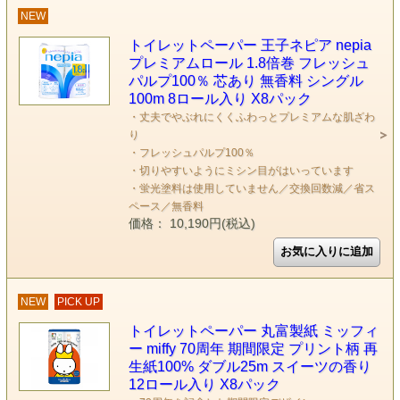
NEW
トイレットペーパー 王子ネピア nepia
プレミアムロール 1.8倍巻 フレッシュ
パルプ100％ 芯あり 無香料 シングル
100m 8ロール入り X8パック
・丈夫でやぶれにくくふわっとプレミアムな肌ざわ
り
・フレッシュパルプ100％
・切りやすいようにミシン目がはいっています
・蛍光塗料は使用していません／交換回数減／省ス
ペース／無香料
価格： 10,190円(税込)
NEW
PICK UP
トイレットペーパー 丸富製紙 ミッフィ
ー miffy 70周年 期間限定 プリント柄 再
生紙100% ダブル25m スイーツの香り
12ロール入り X8パック