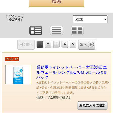
1 / 20ページ
（全395件）
1
2
3
4
5
前へ
次へ
PICK UP
業務用トイレットペーパー 大王製紙 エ
ルヴェール シングル170Ｍ 6ロールＸ8
パック
●通常のトイレットペーパーの３倍の長さの超人気商
品●福祉・介護施設や医療機関に最適●紙質も柔らか
くご家庭での使用にも最適。
価格： 7,160円(税込)