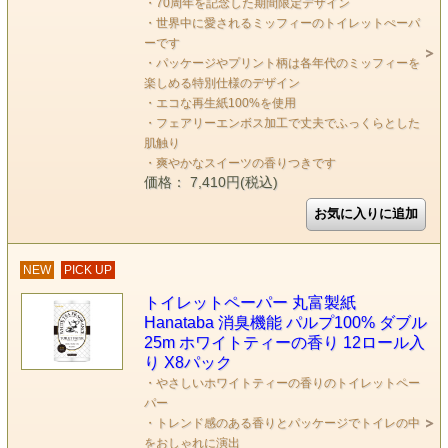
・70周年を記念した期間限定デザイン
・世界中に愛されるミッフィーのトイレットぺーパ
ーです
・パッケージやプリント柄は各年代のミッフィーを
楽しめる特別仕様のデザイン
・エコな再生紙100%を使用
・フェアリーエンボス加工で丈夫でふっくらとした
肌触り
・爽やかなスイーツの香りつきです
価格： 7,410円(税込)
NEW
PICK UP
トイレットペーパー 丸富製紙
Hanataba 消臭機能 パルプ100% ダブル
25m ホワイトティーの香り 12ロール入
り X8パック
・やさしいホワイトティーの香りのトイレットペー
パー
・トレンド感のある香りとパッケージでトイレの中
をおしゃれに演出