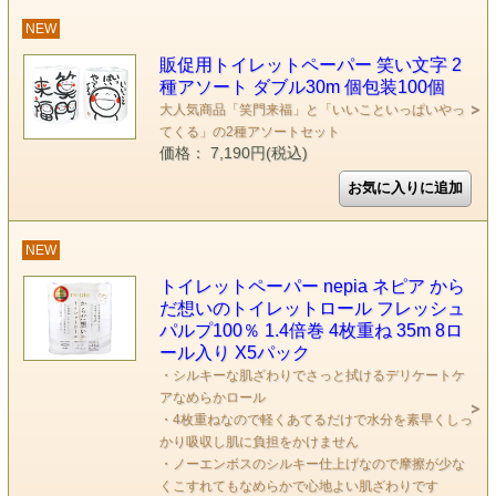
NEW
販促用トイレットペーパー 笑い文字 2
種アソート ダブル30m 個包装100個
大人気商品「笑門来福」と「いいこといっぱいやっ
てくる」の2種アソートセット
価格： 7,190円(税込)
NEW
トイレットペーパー nepia ネピア から
だ想いのトイレットロール フレッシュ
パルプ100％ 1.4倍巻 4枚重ね 35m 8ロ
ール入り X5パック
・シルキーな肌ざわりでさっと拭けるデリケートケ
アなめらかロール
・4枚重ねなので軽くあてるだけで水分を素早くしっ
かり吸収し肌に負担をかけません
・ノーエンボスのシルキー仕上げなので摩擦が少な
くこすれてもなめらかで心地よい肌ざわりです