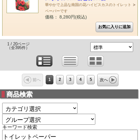
華やかで上品な南国の花ハイビスカスのトイレット
ペーパーです
価格： 8,280円(税込)
1 / 20ページ
（全395件）
1
2
3
4
5
前へ
次へ
商品検索
キーワード検索