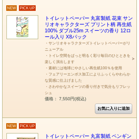
NEW
PICK UP
トイレットペーパー 丸富製紙 花束 サン
リオキャラクターズ プリント柄 再生紙
100% ダブル25m スイーツの香り 12ロ
ール入り X8パック
・サンリオキャラクターズトイレットペーパーがリ
ニューアル
・トイレ空間をぱっと明るく彩り毎日のひとときを
楽しく演出します
・素材には地球にやさしい再生紙100％を使用
・フェアリーエンボス加工によりふっくらやわらか
な質感に仕上げました
・さわやかなスイーツの香り付きで気分もリフレッ
シュ
価格： 7,550円(税込)
NEW
PICK UP
トイレットペーパー 丸富製紙 ペンギン