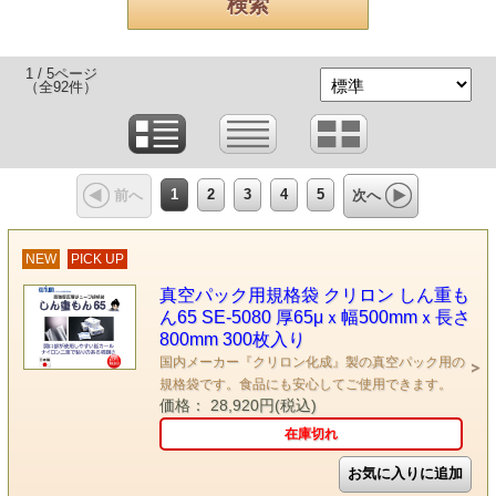
1 / 5ページ
（全92件）
1
2
3
4
5
前へ
次へ
NEW
PICK UP
真空パック用規格袋 クリロン しん重も
ん65 SE-5080 厚65μｘ幅500mmｘ長さ
800mm 300枚入り
国内メーカー『クリロン化成』製の真空パック用の
規格袋です。食品にも安心してご使用できます。
価格： 28,920円(税込)
在庫切れ