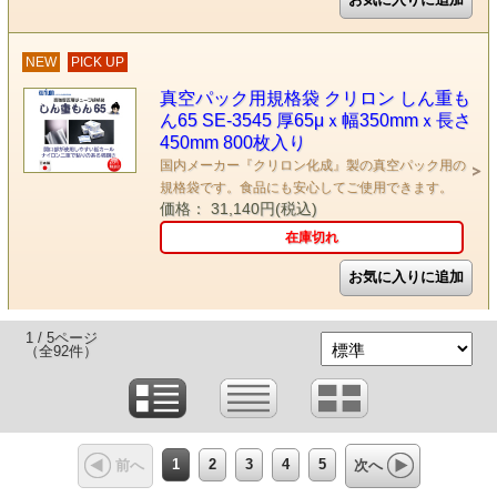
NEW
PICK UP
真空パック用規格袋 クリロン しん重も
ん65 SE-3545 厚65μｘ幅350mmｘ長さ
450mm 800枚入り
国内メーカー『クリロン化成』製の真空パック用の
規格袋です。食品にも安心してご使用できます。
価格： 31,140円(税込)
在庫切れ
1 / 5ページ
（全92件）
1
2
3
4
5
前へ
次へ