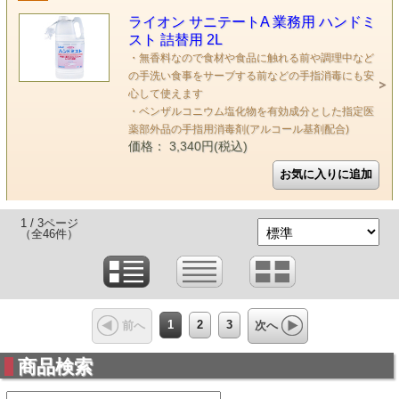
ライオン サニテートA 業務用 ハンドミ
スト 詰替用 2L
・無香料なので食材や食品に触れる前や調理中など
の手洗い食事をサーブする前などの手指消毒にも安
心して使えます
・ベンザルコニウム塩化物を有効成分とした指定医
薬部外品の手指用消毒剤(アルコール基剤配合)
価格： 3,340円(税込)
1 / 3ページ
（全46件）
1
2
3
前へ
次へ
商品検索