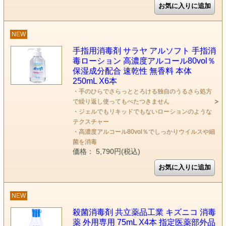
NEW
手指用消毒剤 サラヤ アルソフト 手指消
毒ローション 高濃度アルコール80vol％
保湿成分配合 速乾性 無香料 本体
250mL X6本
・手のひらでさらっととろける独自のうるさら処方
で繰り返し使ってもべたつきません
・ジェルでもリキッドでもないローションのような
テクスチャー
・高濃度アルコール80vol％でしっかりウイルスや細
菌を消毒
価格： 5,790円(税込)
NEW
殺菌消毒剤 共立薬品工業 キズニコ 消毒
薬 外用専用 75mL X4本 指定医薬部外品