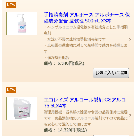
NEW
手指消毒剤 アルボース アルボナース 保
湿成分配合 速乾性 500mL X3本
・ベンザルコニウム塩化物を有効成分とした手指消
毒剤
・水洗い不要の速乾性手指消毒剤です
・広範囲の微生物に対して短時間で効力を発揮しま
す
・保湿成分配合
価格： 5,340円(税込)
NEW
エコレイズ アルコール製剤 CSアルコ
75 5LX4本
調理用機械・器具類の除菌や食品の品質保持に最適
です 食品添加物のアルコール製剤ですので食品に
も安心して混入して頂けます
価格： 14,320円(税込)