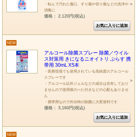
・転んで汚れた傷口、すり傷や切り傷などの洗浄や
消毒に
価格： 2,120円(税込)
NEW
アルコール除菌スプレー 除菌／ウイル
ス対策用 きになるニオイトリ ぷらす 携
帯用 30mL X5本
・医療現場でも使用されている高純度のアルコール
スプレーです
・アルコール以外ジェルなどの成分は含有しており
ませんので使用後のべた付きなどの心配もありませ
ん
・携帯用なので外出時の除菌に大変便利です
価格： 3,160円(税込)
NEW