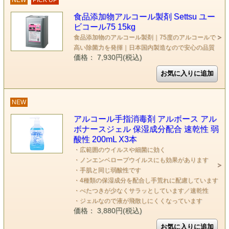
NEW
PICK UP
食品添加物アルコール製剤 Settsu ユー
ビコール75 15kg
食品添加物のアルコール製剤｜75度のアルコールで
高い除菌力を発揮｜日本国内製造なので安心の品質
価格： 7,930円(税込)
NEW
アルコール手指消毒剤 アルボース アル
ボナースジェル 保湿成分配合 速乾性 弱
酸性 200mL X3本
・広範囲のウイルスや細菌に効く
・ノンエンベロープウイルスにも効果があります
・手肌と同じ弱酸性です
・4種類の保湿成分を配合し手荒れに配慮しています
・べたつきが少なくサラッとしています／速乾性
・ジェルなので液が飛散しにくくなっています
価格： 3,880円(税込)