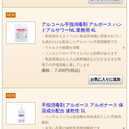
NEW
アルコール手指消毒剤 アルボース ハン
ドアルサワーNL 業務用 4L
・有効成分エタノールに食品添加物に登録されてい
る成分だけを配合したアルコール手指消毒剤です
・ウイルスや殺菌を消毒
・ノンエンベロープウイルスにも効果があります
・食品現場はもちろん医療施設などのさまざまな現
場での手指消毒に適しています
価格： 7,200円(税込)
NEW
手指消毒剤 アルボース アルボナース 保
湿成分配合 速乾性 1L
・ベンザルコニウム塩化物を有効成分とした手指消
毒剤
・水洗い不要の速乾性手指消毒剤です