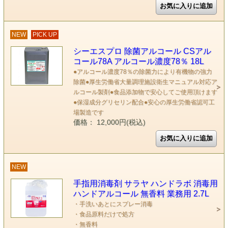
NEW
PICK UP
シーエスプロ 除菌アルコール CSアル
コール78A アルコール濃度78％ 18L
●アルコール濃度78％の除菌力により有機物の強力
除菌●厚生労働省大量調理施設衛生マニュアル対応ア
ルコール製剤●食品添加物で安心してご使用頂けます
●保湿成分グリセリン配合●安心の厚生労働省認可工
場製造です
価格： 12,000円(税込)
NEW
手指用消毒剤 サラヤ ハンドラボ 消毒用
ハンドアルコール 無香料 業務用 2.7L
・手洗いあとにスプレー消毒
・食品原料だけで処方
・無香料