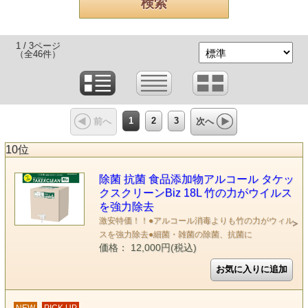
1 / 3ページ
（全46件）
1
2
3
前へ
次へ
10位
除菌 抗菌 食品添加物アルコール タケッ
クスクリーンBiz 18L 竹の力がウイルス
を強力除去
激安特価！！●アルコール消毒よりも竹の力がウィル
スを強力除去●細菌・雑菌の除菌、抗菌に
価格： 12,000円(税込)