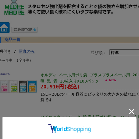
商品一覧
明付き /
写真のみ
並び順：
件～4件 （全4件）
オルディ ペール用ポリ袋 プラスプラスペール用 20L 
明 黒 青 10枚入りX100パック
20,910円(税込)
15L～20Lのペール容器にピッタリの大きさの破れ
袋です
セイケツネットワーク 強度抜群ポリ袋20L W-21 
セン配合 20枚入りX50パック
11,690円(税込)
強化剤メタロセン配合の強度抜群ポリ袋です