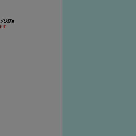
グ決済■
ます