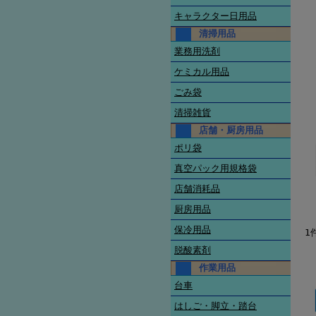
キャラクター日用品
清掃用品
業務用洗剤
ケミカル用品
ごみ袋
清掃雑貨
店舗・厨房用品
ポリ袋
真空パック用規格袋
店舗消耗品
厨房用品
保冷用品
1
脱酸素剤
作業用品
台車
はしご・脚立・踏台