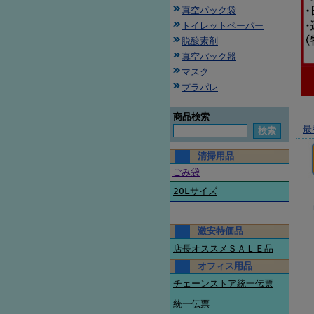
真空パック袋
トイレットペーパー
脱酸素剤
真空パック器
マスク
プラパレ
商品検索
最
清掃用品
ごみ袋
20Lサイズ
激安特価品
店長オススメＳＡＬＥ品
オフィス用品
チェーンストア統一伝票
統一伝票