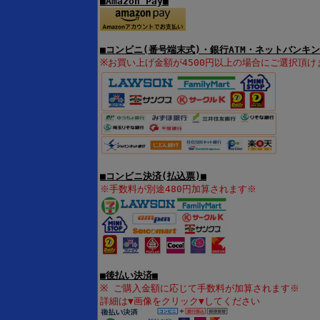
■Amazon Pay■
■コンビニ(番号端末式)・銀行ATM・ネットバンキン
※お買い上げ金額が4500円以上の場合にご選択頂け
■コンビニ決済(払込票)■
※手数料が別途480円加算されます※
■後払い決済■
※ ご購入金額に応じて手数料が加算されます※
詳細は▼画像をクリック▼してください