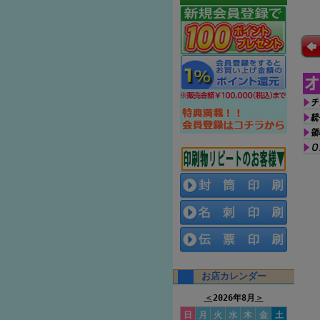
お店カレンダー
＜
2026年8月
＞
日
月
火
水
木
金
土