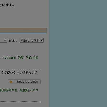
在庫：
0.025mm 透明 乳白半透
にくくて使いやすい便利なごみ
白半透明乳白色 強化剤メタロ