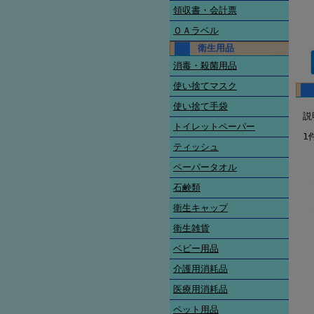
領収書・会計票
ＯＡラベル
衛生用品
消毒・殺菌用品
使い捨てマスク
使い捨て手袋
説
トイレットペーパー
1
ティッシュ
ペーパータオル
石鹸類
衛生キャップ
衛生雑貨
ベビー用品
介護用消耗品
医療用消耗品
ペット用品