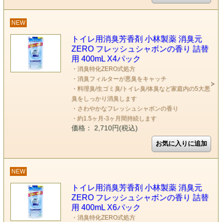
NEW
トイレ用消臭芳香剤 小林製薬 消臭元
ZERO フレッシュシャボンの香り 詰替
用 400mL X4パック
・消臭特化ZERO式処方
・消臭フィルターが悪臭をキャッチ
・料理臭/生ゴミ臭/トイレ臭/体臭など家庭内の5大悪
臭をしっかり消臭します
・さわやかなフレッシュシャボンの香り
・約1.5ヶ月-3ヶ月間持続します
価格： 2,710円(税込)
NEW
トイレ用消臭芳香剤 小林製薬 消臭元
ZERO フレッシュシャボンの香り 詰替
用 400mL X6パック
・消臭特化ZERO式処方