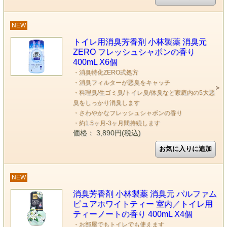
NEW
トイレ用消臭芳香剤 小林製薬 消臭元
ZERO フレッシュシャボンの香り
400mL X6個
・消臭特化ZERO式処方
・消臭フィルターが悪臭をキャッチ
・料理臭/生ゴミ臭/トイレ臭/体臭など家庭内の5大悪
臭をしっかり消臭します
・さわやかなフレッシュシャボンの香り
・約1.5ヶ月-3ヶ月間持続します
価格： 3,890円(税込)
NEW
消臭芳香剤 小林製薬 消臭元 パルファム
ピュアホワイトティー 室内／トイレ用
ティーノートの香り 400mL X4個
・お部屋でもトイレでも使えます