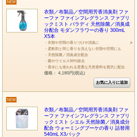
NEW
衣類／布製品／空間用芳香消臭剤 ファ
ーファ ファインフレグランス ファブリ
ックミスト パラディ 天然除菌／消臭成
分配合 モダンフラワーの香り 300mL
X5本
・衣類や空間の香りづけや消臭に
・柔軟剤と同じ香りを洗えない衣類や空間にも
・天然除菌／消臭成分配合
・菌やウイルス99%除去
・香水にも使われる貴重な天然香料を贅沢に配合
価格： 4,180円(税込)
NEW
衣類／布製品／空間用芳香消臭剤 ファ
ーファ ファインフレグランス ファブリ
ックミスト シエル 天然除菌／消臭成分
配合 ウォーミングブーケの香り 詰替用
540mL X3パック