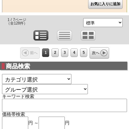
1 / 7ページ
（全128件）
1
2
3
4
5
前へ
次へ
商品検索
キーワード検索
価格帯検索
円 ～
円