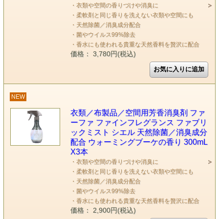
・衣類や空間の香りづけや消臭に
・柔軟剤と同じ香りを洗えない衣類や空間にも
・天然除菌／消臭成分配合
・菌やウイルス99%除去
・香水にも使われる貴重な天然香料を贅沢に配合
価格： 3,780円(税込)
NEW
衣類／布製品／空間用芳香消臭剤 ファ
ーファ ファインフレグランス ファブリ
ックミスト シエル 天然除菌／消臭成分
配合 ウォーミングブーケの香り 300mL
X3本
・衣類や空間の香りづけや消臭に
・柔軟剤と同じ香りを洗えない衣類や空間にも
・天然除菌／消臭成分配合
・菌やウイルス99%除去
・香水にも使われる貴重な天然香料を贅沢に配合
価格： 2,900円(税込)