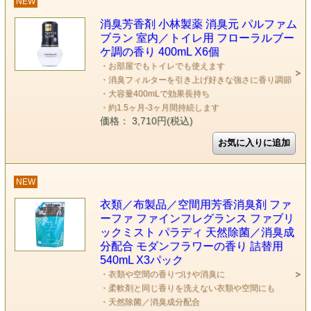
NEW
消臭芳香剤 小林製薬 消臭元 パルファム
ブラン 室内／トイレ用 フローラルブー
ケ調の香り 400mL X6個
・お部屋でもトイレでも使えます
・消臭フィルターを引き上げ好きな強さに香り調節
・大容量400mLで効果長持ち
・約1.5ヶ月-3ヶ月間持続します
価格： 3,710円(税込)
NEW
衣類／布製品／空間用芳香消臭剤 ファ
ーファ ファインフレグランス ファブリ
ックミスト パラディ 天然除菌／消臭成
分配合 モダンフラワーの香り 詰替用
540mL X3パック
・衣類や空間の香りづけや消臭に
・柔軟剤と同じ香りを洗えない衣類や空間にも
・天然除菌／消臭成分配合