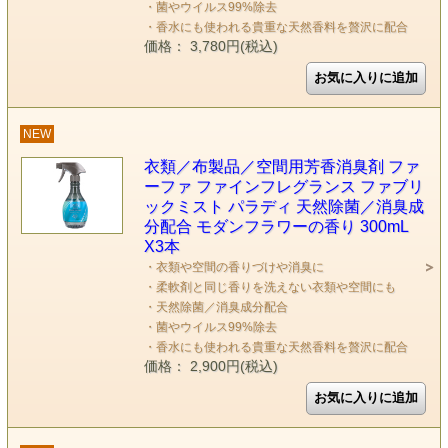
・菌やウイルス99%除去
・香水にも使われる貴重な天然香料を贅沢に配合
価格： 3,780円(税込)
NEW
衣類／布製品／空間用芳香消臭剤 ファ
ーファ ファインフレグランス ファブリ
ックミスト パラディ 天然除菌／消臭成
分配合 モダンフラワーの香り 300mL
X3本
・衣類や空間の香りづけや消臭に
・柔軟剤と同じ香りを洗えない衣類や空間にも
・天然除菌／消臭成分配合
・菌やウイルス99%除去
・香水にも使われる貴重な天然香料を贅沢に配合
価格： 2,900円(税込)