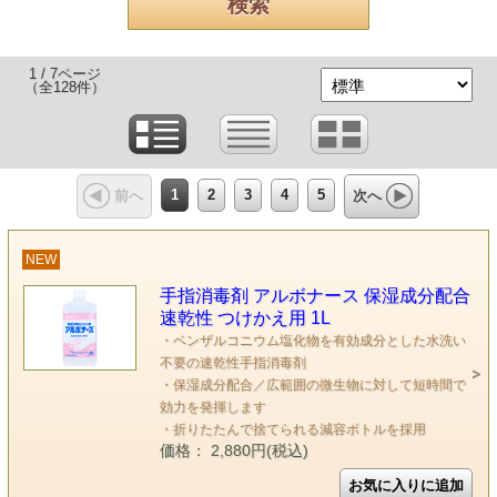
1 / 7ページ
（全128件）
1
2
3
4
5
前へ
次へ
NEW
手指消毒剤 アルボナース 保湿成分配合
速乾性 つけかえ用 1L
・ベンザルコニウム塩化物を有効成分とした水洗い
不要の速乾性手指消毒剤
・保湿成分配合／広範囲の微生物に対して短時間で
効力を発揮します
・折りたたんで捨てられる減容ボトルを採用
価格： 2,880円(税込)