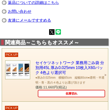
返品についての詳細はこちら
お問い合わせ
友達にメールですすめる
関連商品～こちらもオススメ～
PICK UP
セイケツネットワーク 業務用ごみ袋 分
別用45L 厚み0.025mm 10枚入X60パッ
ク 4色より選択可
●厚み0.025mm 横幅65cm 縦幅80cm●透明・半透
明・青・黒の４色よりお選び頂けます
価格:11,660円(税込)
在庫切れ
PICK UP