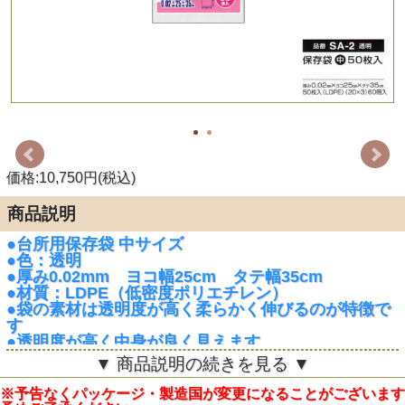
価格:10,750円(税込)
商品説明
●台所用保存袋 中サイズ
●色：透明
●厚み0.02mm ヨコ幅25cm タテ幅35cm
●材質：LDPE（低密度ポリエチレン）
●袋の素材は透明度が高く柔らかく伸びるのが特徴で
す
●透明度が高く中身が良く見えます
▼ 商品説明の続きを見る ▼
【商品詳細】
サイズ：厚み0.02mmXヨコ幅25cmXタテ幅35cm
※予告なくパッケージ・製造国が変更になることがございます
材質：LDPE（低密度ポリエチレン）