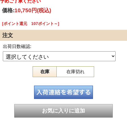
予めご了承ください
色：透明
内容量：1パック50枚入り
価格:
10,750円
(税込)
生産国：中国
製造メーカー：株式会社セイケツネットワーク
[ポイント還元 107ポイント～]
注文
出荷日数確認:
在庫
在庫切れ