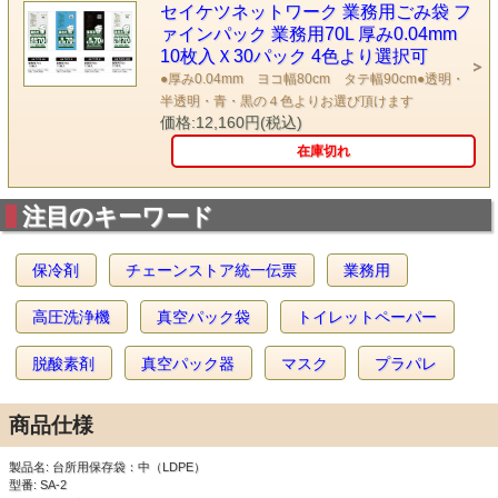
セイケツネットワーク 業務用ごみ袋 フ
ァインパック 業務用70L 厚み0.04mm
10枚入Ｘ30パック 4色より選択可
●厚み0.04mm ヨコ幅80cm タテ幅90cm●透明・
半透明・青・黒の４色よりお選び頂けます
価格:12,160円(税込)
在庫切れ
注目のキーワード
保冷剤
チェーンストア統一伝票
業務用
高圧洗浄機
真空パック袋
トイレットペーパー
脱酸素剤
真空パック器
マスク
プラパレ
商品仕様
製品名: 台所用保存袋：中（LDPE）
型番: SA-2