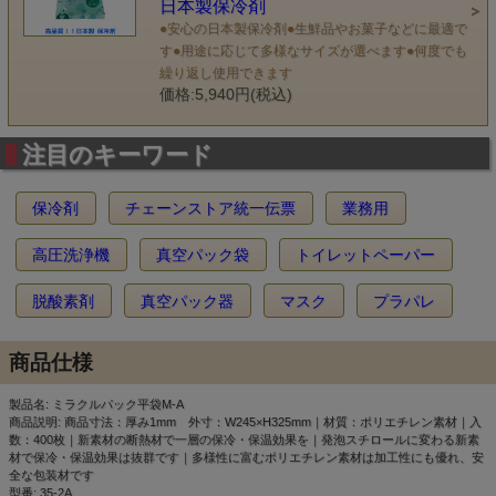
日本製保冷剤
●安心の日本製保冷剤●生鮮品やお菓子などに最適で
す●用途に応じて多様なサイズが選べます●何度でも
繰り返し使用できます
価格:5,940円(税込)
注目のキーワード
保冷剤
チェーンストア統一伝票
業務用
高圧洗浄機
真空パック袋
トイレットペーパー
脱酸素剤
真空パック器
マスク
プラパレ
商品仕様
製品名: ミラクルパック平袋M-A
商品説明: 商品寸法：厚み1mm 外寸：W245×H325mm｜材質：ポリエチレン素材｜入
数：400枚｜新素材の断熱材で一層の保冷・保温効果を｜発泡スチロールに変わる新素
材で保冷・保温効果は抜群です｜多様性に富むポリエチレン素材は加工性にも優れ、安
全な包装材です
型番: 35-2A