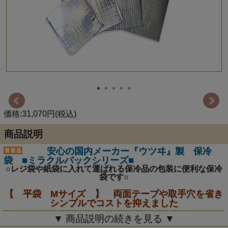
価格:31,070円(税込)
商品説明
安心の国内メーカー『ウツヰ』製 保冷
袋 ■ミラクルパックシリーズ■
○レジ袋や紙袋に入れて運ばれる保冷品の包装に便利な保冷
袋です○
【 平袋 Mサイズ 】 両面テープや取手穴を省き
シンプルでコストを抑えました
外寸サイズ：W245×H325mm
▼ 商品説明の続きを見る ▼
----商品詳細----