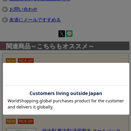
お問い合わせ
友達にメールですすめる
関連商品～こちらもオススメ～
NEW
PICK UP
保冷剤 蓄冷剤 滝田製氷 クールパック
NA-20g 75x80mm 1000個入り 安心の
日本製保冷剤
●安心の日本製保冷剤●生鮮品やお菓子などに最適で
す●用途に応じて多様なサイズが選べます●何度でも
繰り返し使用できます
価格:8,510円(税込)
NEW
PICK UP
保冷剤 蓄冷剤 滝田製氷 クールパック