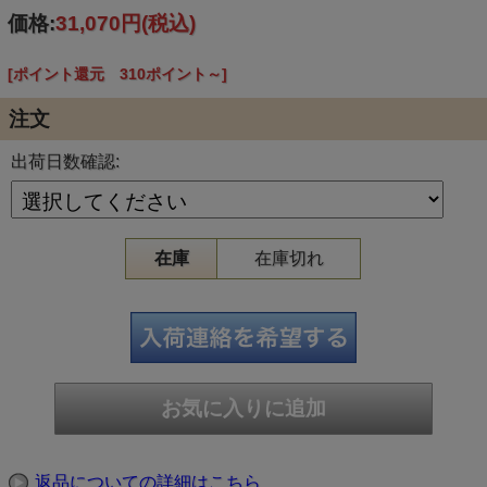
商品寸法：厚み1mm 外寸：W260×H325mm
価格:
31,070円
(税込)
材質：ポリエチレン素材
入数：400枚
[ポイント還元 310ポイント～]
○新素材の断熱材で一層の保冷・保温効果を
○発泡スチロールに変わる新素材で保冷・保温効果は抜群で
注文
す。
○多様性に富むポリエチレン素材は加工性にも優れ、安全な
包装材です。
出荷日数確認:
在庫
在庫切れ
返品についての詳細はこちら