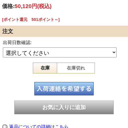
商品寸法：外寸：W345×H400mm 内寸サイズ：
価格:
50,120円
(税込)
W330×H400mm
材質：ポリエチレン素材
入数：200枚
[ポイント還元 501ポイント～]
○新素材の断熱材で一層の保冷・保温効果を
注文
○発泡スチロールに変わる新素材で保冷・保温効果は抜群で
す。
○多様性に富むポリエチレン素材は加工性にも優れ、安全な
出荷日数確認:
包装材です。
在庫
在庫切れ
返品についての詳細はこちら