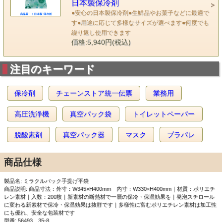
日本製保冷剤
●安心の日本製保冷剤●生鮮品やお菓子などに最適で
す●用途に応じて多様なサイズが選べます●何度でも
繰り返し使用できます
価格:5,940円(税込)
注目のキーワード
保冷剤
チェーンストア統一伝票
業務用
高圧洗浄機
真空パック袋
トイレットペーパー
脱酸素剤
真空パック器
マスク
プラパレ
商品仕様
製品名: ミラクルパック手提げ平袋
商品説明: 商品寸法：外寸：W345×H400mm 内寸：W330×H400mm｜材質：ポリエチ
レン素材｜入数：200枚｜新素材の断熱材で一層の保冷・保温効果を｜発泡スチロール
に変わる新素材で保冷・保温効果は抜群です｜多様性に富むポリエチレン素材は加工性
にも優れ、安全な包装材です
型番: 56493 35-8