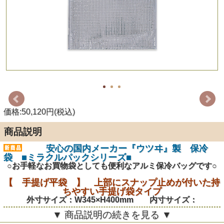
価格:50,120円(税込)
商品説明
安心の国内メーカー『ウツヰ』製 保冷
袋 ■ミラクルパックシリーズ■
○お手軽なお買物袋としても便利なアルミ保冷バッグです○
【 手提げ平袋 】 上部にスナップ止めが付いた持
ちやすい手提げ袋タイプ
外寸サイズ：W345×H400mm 内寸サイズ：
W330×H400mm
▼ 商品説明の続きを見る ▼
----商品詳細----