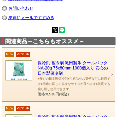
お問い合わせ
友達にメールですすめる
関連商品～こちらもオススメ～
NEW
PICK UP
保冷剤 蓄冷剤 滝田製氷 クールパック
NA-20g 75x80mm 1000個入り 安心の
日本製保冷剤
●安心の日本製保冷剤●生鮮品やお菓子などに最適で
す●用途に応じて多様なサイズが選べます●何度でも
繰り返し使用できます
価格:8,510円(税込)
NEW
PICK UP
保冷剤 蓄冷剤 滝田製氷 クールパック