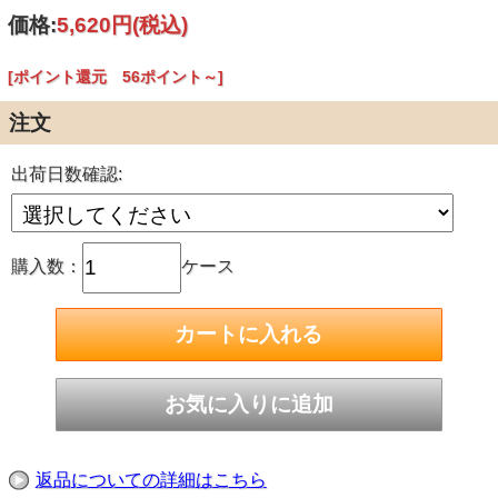
●1パック12ロール入り
価格:
5,620円
(税込)
◆安心の日本製【林製紙】の製品です◆
[ポイント還元 56ポイント～]
ダブル ソフトタイプトイレットペーパー30m巻
注文
1ケース96個入り（12ロールｘ8パック）
出荷日数確認:
【商品詳細】
ロールサイズ： 114mm×30m ダブル（２枚重ね）
ケース入数：96個（12Rｘ 8P）
ミシン目： 有り
色・表面・絵柄：白・ソフトエンボス加工・ピンクの花柄プ
購入数：
ケース
リント
香り： ラベンダーの香り
紙の材質： 再生紙１０ ０％
ケースサイズ： 800×404×355mm
梱包方法： ポリ袋12ロール
重量（1ケース）： 約12.5kg
用途： 業務用･販促用・一般用
返品についての詳細はこちら