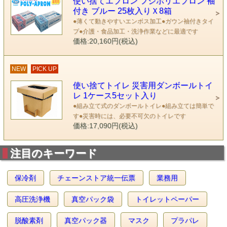
使い捨てエプロン フジポリエプロン 袖
付き ブルー 25枚入りＸ8箱
●薄くて動きやすいエンボス加工●ガウン袖付きタイ
プ●介護・食品加工・洗浄作業などに最適です
価格:20,160円(税込)
NEW
PICK UP
使い捨てトイレ 災害用ダンボールトイ
レ 1ケース5セット入り
●組み立て式のダンボールトイレ●組み立ては簡単で
す●災害時には、必要不可欠のトイレです
価格:17,090円(税込)
注目のキーワード
保冷剤
チェーンストア統一伝票
業務用
高圧洗浄機
真空パック袋
トイレットペーパー
脱酸素剤
真空パック器
マスク
プラパレ