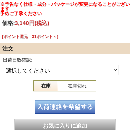
個装重量：約590g
※予告なく仕様・成分・パッケージが変更になることがござい
内容量：500mL
ます
有効成分：イソプロピルメチルフェノール
予めご了承ください
その他の成分：ヤシ油脂肪酸アシルグルタミン酸TEA液、
PG、イソプロパノール、パラベン、エデト酸塩、DL-
価格:
3,140円
(税込)
PCA・Na液、香料
効能又は効果：皮膚の清浄・殺菌・消毒
製造国：日本
[ポイント還元 31ポイント～]
発売元：株式会社アルボース
JANコード：4987010143292
注文
出荷日数確認:
在庫
在庫切れ