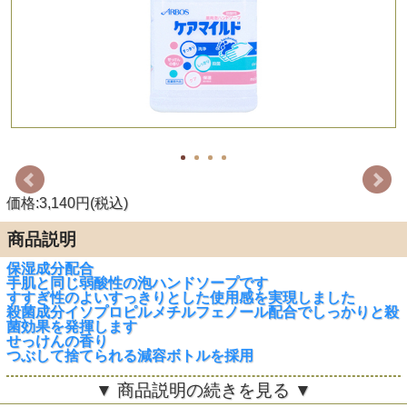
価格:3,140円(税込)
商品説明
保湿成分配合
手肌と同じ弱酸性の泡ハンドソープです
すすぎ性のよいすっきりとした使用感を実現しました
殺菌成分イソプロピルメチルフェノール配合でしっかりと殺
菌効果を発揮します
せっけんの香り
つぶして捨てられる減容ボトルを採用
【商品詳細】
▼ 商品説明の続きを見る ▼
個装サイズ：78mmX185mmX78mm