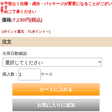
内容量：4.5L
※予告なく仕様・成分・パッケージが変更になることがござい
用途：厨房・調理室の床
ます
液性：アルカリ性
予めご了承ください
成分：界面活性剤(5％、高級アルコール系(陰イオン))、溶
剤、アルカリ剤
価格:
7,130円
(税込)
製造国：日本
発売元：花王株式会社
JANコード：4901301462824
[ポイント還元 71ポイント～]
注文
出荷日数確認:
購入数：
ケース