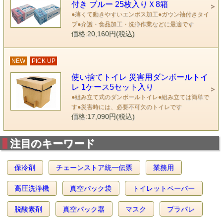
付き ブルー 25枚入りＸ8箱
●薄くて動きやすいエンボス加工●ガウン袖付きタイ
プ●介護・食品加工・洗浄作業などに最適です
価格:20,160円(税込)
NEW
PICK UP
使い捨てトイレ 災害用ダンボールトイ
レ 1ケース5セット入り
●組み立て式のダンボールトイレ●組み立ては簡単で
す●災害時には、必要不可欠のトイレです
価格:17,090円(税込)
注目のキーワード
保冷剤
チェーンストア統一伝票
業務用
高圧洗浄機
真空パック袋
トイレットペーパー
脱酸素剤
真空パック器
マスク
プラパレ