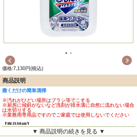
価格:7,130円(税込)
商品説明
撒くだけの簡単清掃
※汚れがひどい場所はブラシ等でこする
※厨房に傾斜がないなど洗剤が排水溝に自然に流れない場合
は水切りする
※業務用専用品ですのでご家庭では使用しないでください
【商品詳細】
個装サイズ：208mmX288mmX150mm
▼ 商品説明の続きを見る ▼
個装重量：約4688g