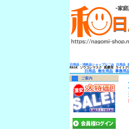
日用品・消耗品ショップなごみ 日用品 
MASK ソウコレマスク 医療用 ライトグ
日用品 衛生用品 事務用
ご案内