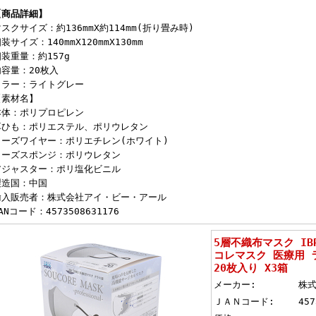
【商品詳細】
スクサイズ：約136mmX約114mm(折り畳み時)
装サイズ：140mmX120mmX130mm
装重量：約157g
内容量：20枚入
カラー：ライトグレー
【素材名】
本体：ポリプロピレン
耳ひも：ポリエステル、ポリウレタン
ノーズワイヤー：ポリエチレン(ホワイト)
ノーズスポンジ：ポリウレタン
アジャスター：ポリ塩化ビニル
製造国：中国
輸入販売者：株式会社アイ・ビー・アール
ANコード：4573508631176
5層不織布マスク IBR 
コレマスク 医療用 
20枚入り X3箱
メーカー:
株
ＪＡＮコード:
457