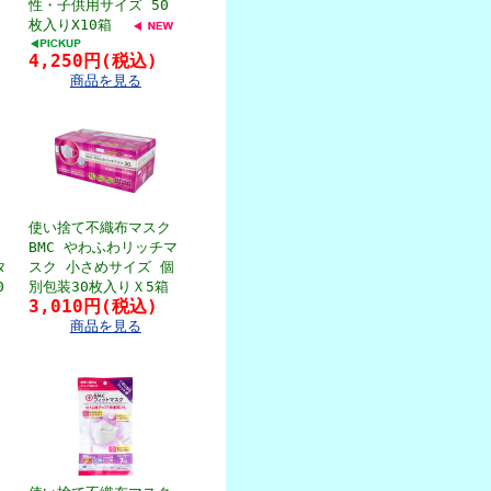
性・子供用サイズ 50
枚入りX10箱
4,250円(税込)
商品を見る
使い捨て不織布マスク
BMC やわふわリッチマ
タ
スク 小さめサイズ 個
0
別包装30枚入りＸ5箱
3,010円(税込)
商品を見る