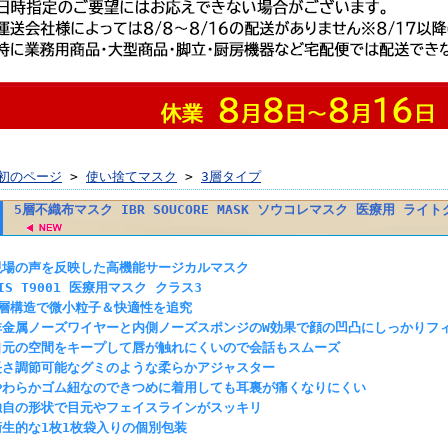
初のページ
>
使い捨てマスク
>
3層タイプ
5層不織布マスク IBR SOUCORE MASK ソウコレマスク 医療用 ライ
現場の声を反映した高機能サージカルマスク
IS T9001 医療用マスク クラス3
5層構造で微小粒子＆快適性を追究
非金属ノーズワイヤーと内側ノーズスポンジのW効果で顔の凹凸にしっかりフ
口元の空間をキープして唇が触れにくいので会話もスムーズ
長さ調節可能なグミのような柔らかアジャスター
やわらかゴム紐なのできつめに着用しても耳裏が痛くなりにくい
独自の形状で目元やフェイスラインがスッキリ
衛生的な1枚1枚袋入りの個別包装