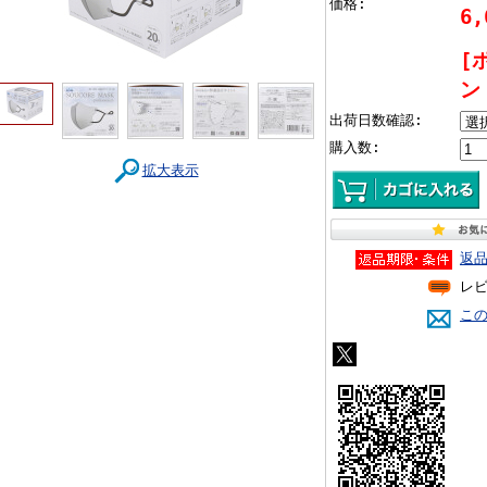
価格:
6
[
ン
出荷日数確認:
購入数:
拡大表示
返
レ
こ