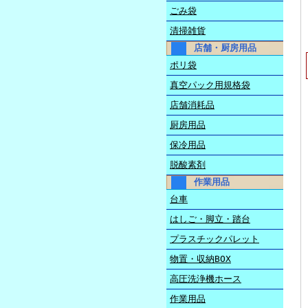
ごみ袋
清掃雑貨
店舗・厨房用品
ポリ袋
真空パック用規格袋
店舗消耗品
厨房用品
保冷用品
脱酸素剤
作業用品
台車
はしご・脚立・踏台
プラスチックパレット
物置・収納BOX
高圧洗浄機ホース
作業用品