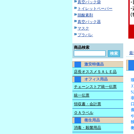
真空パック袋
トイレットペーパー
脱酸素剤
真空パック器
マスク
プラパレ
商品検索
最
激安特価品
店長オススメＳＡＬＥ品
オフィス用品
J
チェーンストア統一伝票
統一伝票
領収書・会計票
ＯＡラベル
衛生用品
消毒・殺菌用品