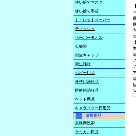
使い捨てマスク
使い捨て手袋
マ
個
トイレットペーパー
個
ティッシュ
ペーパータオル
石鹸類
衛生キャップ
衛生雑貨
ベビー用品
介護用消耗品
医療用消耗品
J
ペット用品
キャラクター日用品
清掃用品
業務用洗剤
ケミカル用品