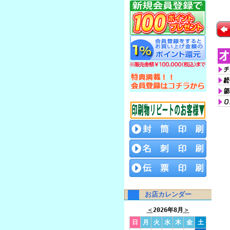
お店カレンダー
＜
2026年8月
＞
日
月
火
水
木
金
土