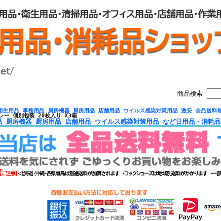
商品検索
衛生用品 事務用品 厨房機器 厨房用品 店舗用品 ウイルス感染対策用品 激安 全品送料
レー 個別包装 20枚入り X3箱
品 厨房機器 厨房用品 店舗用品 ウイルス感染対策用品 など日用品・消耗