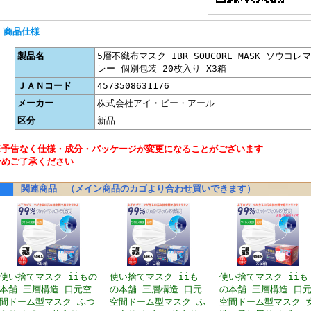
■ 商品仕様
製品名
5層不織布マスク IBR SOUCORE MASK ソウコ
レー 個別包装 20枚入り X3箱
ＪＡＮコード
4573508631176
メーカー
株式会社アイ・ビー・アール
区分
新品
※予告なく仕様・成分・パッケージが変更になることがございます
予めご了承ください
関連商品 （メイン商品のカゴより合わせ買いできます）
使い捨てマスク iiもの
使い捨てマスク iiも
使い捨てマスク iiも
本舗 三層構造 口元空
の本舗 三層構造 口元
の本舗 三層構造 口
間ドーム型マスク ふつ
空間ドーム型マスク ふ
空間ドーム型マスク 