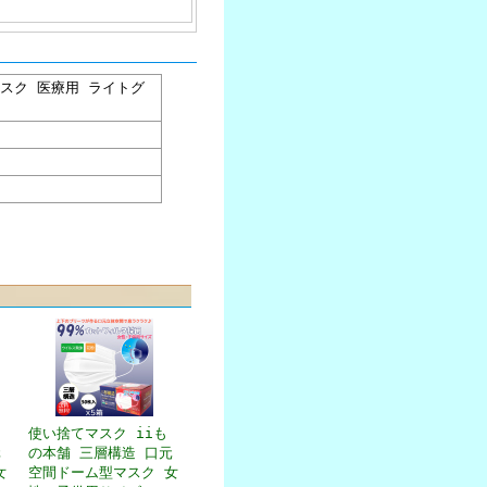
レマスク 医療用 ライトグ
使い捨てマスク iiも
元
の本舗 三層構造 口元
女
空間ドーム型マスク 女