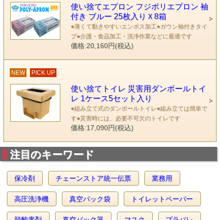
使い捨てエプロン フジポリエプロン 袖
付き ブルー 25枚入りＸ8箱
●薄くて動きやすいエンボス加工●ガウン袖付きタイ
プ●介護・食品加工・洗浄作業などに最適です
価格:20,160円(税込)
NEW
PICK UP
使い捨てトイレ 災害用ダンボールトイ
レ 1ケース5セット入り
●組み立て式のダンボールトイレ●組み立ては簡単で
す●災害時には、必要不可欠のトイレです
価格:17,090円(税込)
注目のキーワード
保冷剤
チェーンストア統一伝票
業務用
高圧洗浄機
真空パック袋
トイレットペーパー
脱酸素剤
真空パック器
マスク
プラパレ