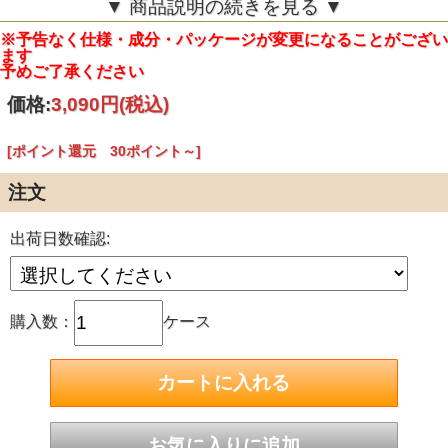
▼ 商品説明の続きを見る ▼
※本品の表面シートは漂白処理を行っておりますが身体と環
境にやさしい過酸化水素漂白を採用しています
※予告なく仕様・成分・パッケージが変更になることがござい
※使用後トイレに流さないでください
ます
予めご了承ください
【商品詳細】
長さ：約17cm
価格:
3,090円
(税込)
個装サイズ：140mmX72mmX70mm
個装重量：約81g
内容量：26個入
[ポイント還元 30ポイント～]
表面シート：コットン(オーガニックコットン100％)
色調：ホワイト
注文
吸水量：5cc
製造国：台湾
発売元：コットン・ラボ株式会社
出荷日数確認:
JANコード：4973202141269
購入数：
ケース