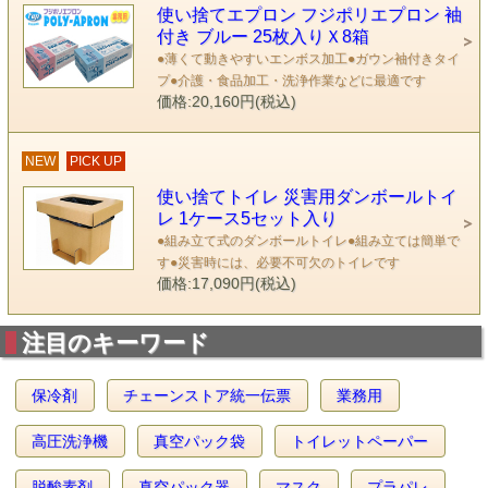
使い捨てエプロン フジポリエプロン 袖
付き ブルー 25枚入りＸ8箱
●薄くて動きやすいエンボス加工●ガウン袖付きタイ
プ●介護・食品加工・洗浄作業などに最適です
価格:20,160円(税込)
NEW
PICK UP
使い捨てトイレ 災害用ダンボールトイ
レ 1ケース5セット入り
●組み立て式のダンボールトイレ●組み立ては簡単で
す●災害時には、必要不可欠のトイレです
価格:17,090円(税込)
注目のキーワード
保冷剤
チェーンストア統一伝票
業務用
高圧洗浄機
真空パック袋
トイレットペーパー
脱酸素剤
真空パック器
マスク
プラパレ