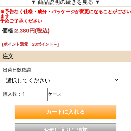
▼ 商品説明の続きを見る ▼
※本品の表面シートは漂白処理を行っておりますが身体と環
境にやさしい過酸化水素漂白を採用しています
※予告なく仕様・成分・パッケージが変更になることがござい
※使用後トイレに流さないでください
ます
予めご了承ください
【商品詳細】
長さ：約17cm
価格:
2,380円
(税込)
個装サイズ：135mmX72mmX70mm
個装重量：約81g
内容量：24個入
[ポイント還元 23ポイント～]
表面シート：コットン(オーガニックコットン100％)
色調：ホワイト
注文
吸水量：10cc
製造国：台湾
発売元：コットン・ラボ株式会社
出荷日数確認:
JANコード：4973202141276
購入数：
ケース