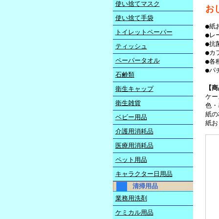
使い捨てマスク
お
使い捨て手袋
●紙
トイレットペーパー
●レ
●抗
ティッシュ
●カ
ペーパータオル
●各
●パ
石鹸類
【商
衛生キャップ
ケー
衛生雑貨
色・
紙の
ベビー用品
紙お
介護用消耗品
医療用消耗品
ペット用品
キャラクター日用品
清掃用品
業務用洗剤
ケミカル用品