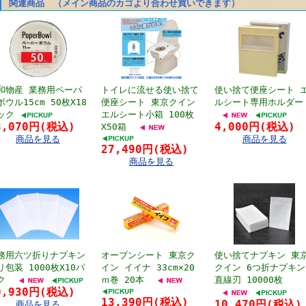
関連商品 （メイン商品のカゴより合わせ買いできます）
和物産 業務用ペーパ
トイレに流せる使い捨て
使い捨て便座シート 
ボウル15cm 50枚X18
便座シート 東京クイン
ルシート専用ホルダー
ック
エルシート小箱 100枚
8,070円(税込)
4,000円(税込)
X50箱
商品を見る
商品を見る
27,490円(税込)
商品を見る
務用六ツ折りナプキン
オーブンシート 東京ク
使い捨てナプキン 東
リ包装 1000枚X10パ
イン イイナ 33cm×20
クイン 6つ折ナプキン
ク
ｍ巻 20本
直線刃 10000枚
0,930円(税込)
13,390円(税込)
10,470円(税込)
商品を見る