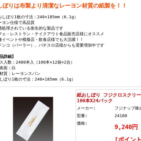
しぼりは布製より清潔なレーヨン材質の紙製を！！
おしぼり1枚の寸法：240×185mm（6.1g）
ーヨン仕様で高品質
菌処理されている衛生的な製品です
フェ・レストラン・テイクアウト食品販売店様にオススメ
種イベントや模擬店・飲食店様でも大活躍！！
チンコ（パーラー）、パチスロ店様からも需要増加中です
品詳細】
ス入数：2400本入（100本×12袋×2合）
表面：白
材質：レーヨンスパン
しぼり1枚の寸法：240×185mm（6.1g）
紙おしぼり フジクロスクリー
100本X24パック
メーカー:
フジナップ株
型番:
24100
価格:
9,240円
[ポイント