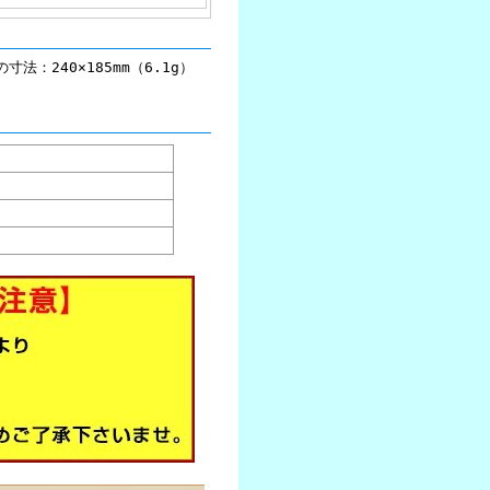
：240×185mm（6.1g）