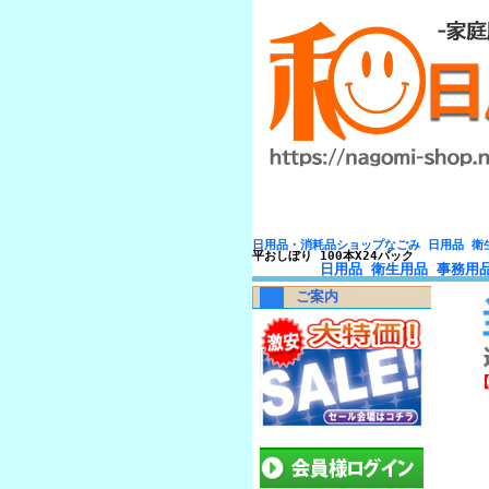
日用品・消耗品ショップなごみ 日用品 衛
平おしぼり 100本X24パック
日用品 衛生用品 事務用
ご案内