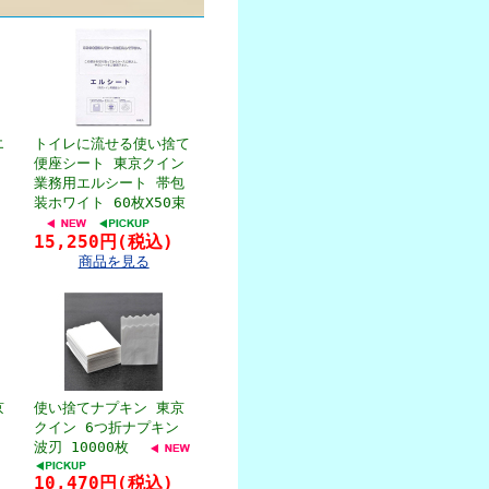
エ
トイレに流せる使い捨て
便座シート 東京クイン
業務用エルシート 帯包
装ホワイト 60枚X50束
15,250円(税込)
商品を見る
京
使い捨てナプキン 東京
クイン 6つ折ナプキン
波刃 10000枚
10,470円(税込)