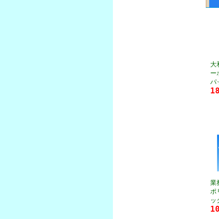
大
ー
パ
1
業
ポ
ッ
1