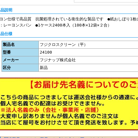
商品説明
ヨン仕様で高品質 抗菌処理されている衛生的な製品です ●紙おしぼり1枚の寸法
：レーヨンスパン ●1ケース2400本入（100本×12袋×２合）
商品仕様
製品名
フジクロスクリーン（平）
型番
24100
メーカー
フジナップ株式会社
区分
新品