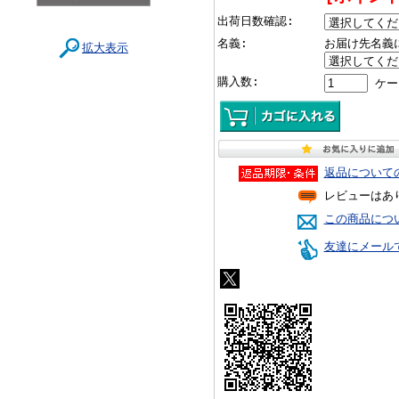
出荷日数確認:
名義:
お届け先名義
拡大表示
購入数:
ケー
返品について
レビューはあ
この商品につ
友達にメール