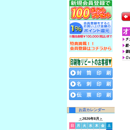
お店カレンダー
＜
2026年8月
＞
日
月
火
水
木
金
土