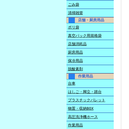
ごみ袋
清掃雑貨
店舗・厨房用品
ポリ袋
真空パック用規格袋
店舗消耗品
厨房用品
保冷用品
脱酸素剤
作業用品
台車
はしご・脚立・踏台
プラスチックパレット
物置・収納BOX
高圧洗浄機ホース
作業用品