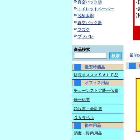
真空パック袋
トイレットペーパー
脱酸素剤
真空パック器
マスク
プラパレ
商品検索
最初
激安特価品
店長オススメＳＡＬＥ品
オフィス用品
チェーンストア統一伝票
統一伝票
領収書・会計票
ＯＡラベル
衛生用品
消毒・殺菌用品