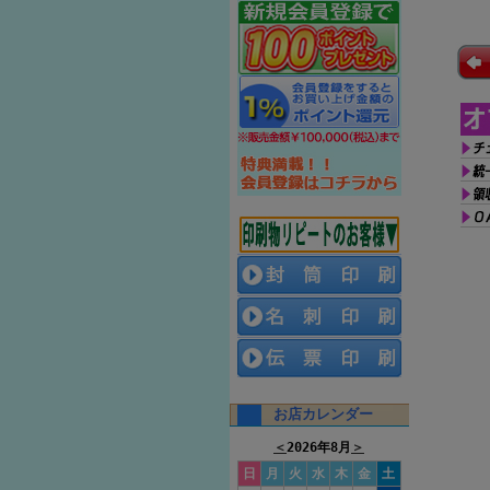
お店カレンダー
＜
2026年8月
＞
日
月
火
水
木
金
土