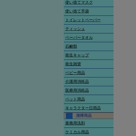
使い捨てマスク
使い捨て手袋
トイレットペーパー
ティッシュ
ペーパータオル
石鹸類
衛生キャップ
衛生雑貨
ベビー用品
介護用消耗品
医療用消耗品
ペット用品
キャラクター日用品
清掃用品
業務用洗剤
ケミカル用品