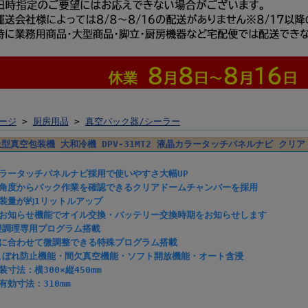
ージ
>
厨房用品
>
真空パック器/シーラー
型真空包装機 大和冷機 DPV-31MT2 液晶カラータッチパネルナビ ク
カラータッチパネルナビ採用で使いやすさ大幅UP
な角度からパック作業を確認できるクリアドームチャンバーを採用
装量が約1リットルアップ
のお知らせ機能でオイル交換・バッテリー交換時期をお知らせします
浸調理専用プログラム搭載
みに合わせて微調整できる特殊プログラム搭載
こぼれ防止機能・間欠真空機能・ソフト開放機能・オート含浸
装寸法：横300×縦450mm
有効寸法：310mm