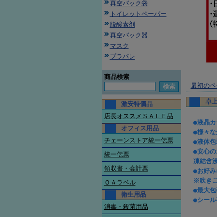
真空パック袋
トイレットペーパー
脱酸素剤
真空パック器
マスク
プラパレ
商品検索
最初のペ
卓上
激安特価品
店長オススメＳＡＬＥ品
●液晶
オフィス用品
●様々
チェーンストア統一伝票
●液体包
●安心
統一伝票
凍結含
領収書・会計票
●お好
※吹き
ＯＡラベル
●最大包
衛生用品
●シール
消毒・殺菌用品