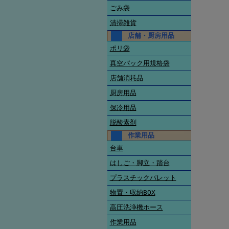
ごみ袋
清掃雑貨
店舗・厨房用品
ポリ袋
真空パック用規格袋
店舗消耗品
厨房用品
保冷用品
脱酸素剤
作業用品
台車
はしご・脚立・踏台
プラスチックパレット
物置・収納BOX
高圧洗浄機ホース
作業用品