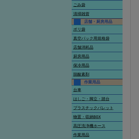
ごみ袋
清掃雑貨
店舗・厨房用品
ポリ袋
真空パック用規格袋
店舗消耗品
厨房用品
保冷用品
脱酸素剤
作業用品
台車
はしご・脚立・踏台
プラスチックパレット
物置・収納BOX
高圧洗浄機ホース
作業用品