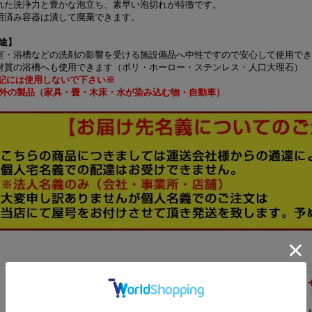
れた洗浄力と豊かな泡立ち、素早い泡切れが特徴です。
用済み容器は潰して廃棄できます。
途】
室・浴槽などの洗剤の影響を受ける施設備品へ中性ですので安心して使用でき
材質の浴槽へも使用できます（ポリ・ホーロー・ステンレス・人口大理石）
記には使用しないで下さい※
外の製品（家具・畳・木床・水が染み込む物・自動車）
業務用洗剤 浴室用中性洗剤 
ナー 5LＸ2本