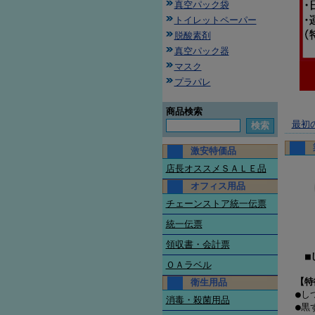
真空パック袋
トイレットペーパー
脱酸素剤
真空パック器
マスク
プラパレ
商品検索
最初
激安特価品
店長オススメＳＡＬＥ品
オフィス用品
チェーンストア統一伝票
統一伝票
領収書・会計票
■
ＯＡラベル
【特
衛生用品
●し
消毒・殺菌用品
●黒