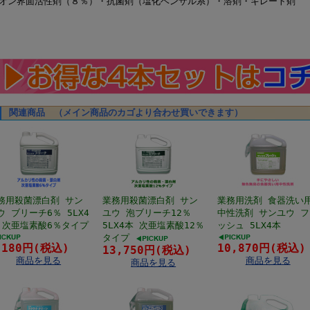
オン界面活性剤（８％）・抗菌剤（塩化ベンザル系）・溶剤・キレート剤
関連商品 （メイン商品のカゴより合わせ買いできます）
務用殺菌漂白剤 サン
業務用殺菌漂白剤 サン
業務用洗剤 食器洗い
ウ ブリーチ6％ 5LX4
ユウ 泡ブリーチ12％
中性洗剤 サンユウ フ
 次亜塩素酸6％タイプ
5LX4本 次亜塩素酸12％
ッシュ 5LX4本
タイプ
,180円(税込)
10,870円(税込)
13,750円(税込)
商品を見る
商品を見る
商品を見る