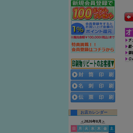
お店カレンダー
＜
2026年8月
＞
日
月
火
水
木
金
土