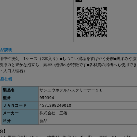
商品説明
用中性洗剤 1ケース（2本入り）●しつこい湯垢をすばやく分解●黒ずみや脂
洗浄力と豊かな泡立ち、素早い泡切れが特徴です●各材質の浴槽へも使用で
・人口大理石）
商品仕様
製品名
サンユウホテルバスクリーナー５Ｌ
型番
059394
ＪＡＮコード
4571398240010
メーカー
株式会社 三雄
区分
新品
分】