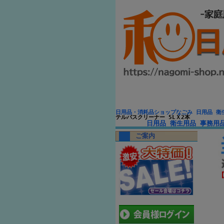
日用品・消耗品ショップなごみ 日用品 衛
テルバスクリーナー 5LＸ2本
日用品 衛生用品 事務用
ご案内