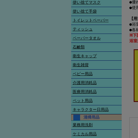
●優
使い捨てマスク
●使
使い捨て手袋
【用
トイレットペーパー
●浴
ティッシュ
●各
※下
ペーパータオル
浴室
石鹸類
衛生キャップ
衛生雑貨
ベビー用品
介護用消耗品
医療用消耗品
ペット用品
キャラクター日用品
清掃用品
業務用洗剤
ケミカル用品