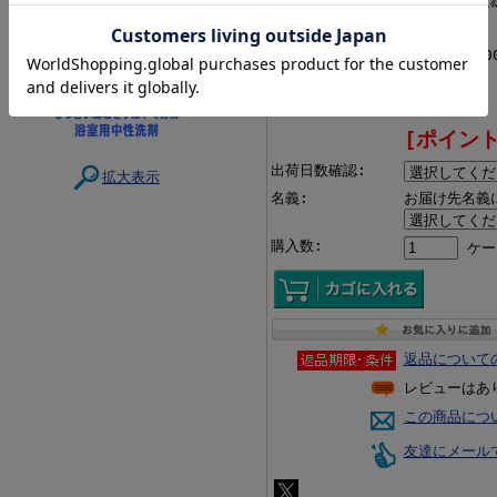
メーカー:
株式会社 三
型番:
059394
ＪＡＮコード:
4571398240
価格:
6,870円
[ポイント
出荷日数確認:
拡大表示
名義:
お届け先名義
購入数:
ケー
返品について
レビューはあ
この商品につ
友達にメール