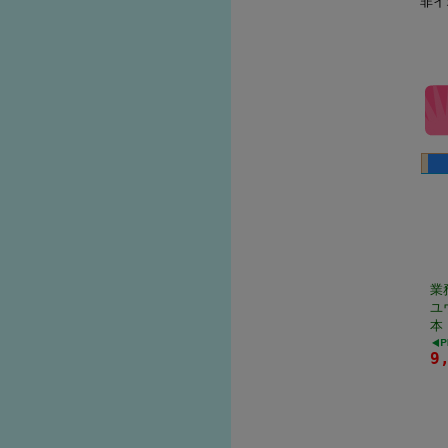
非イ
業
ユ
本
9